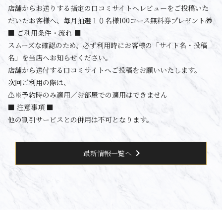
店舗からお送りする指定の口コミサイトへレビューをご投稿いた
だいたお客様へ、毎月抽選１０名様100コース無料券プレゼント🎁
■ ご利用条件・流れ ■
スムーズな確認のため、必ず利用時にお客様の「サイト名・投稿
名」を当店へお知らせください。
店舗から送付する口コミサイトへご投稿をお願いいたします。
次回ご利用の際は、
⚠️※予約時のみ適用／お部屋での適用はできません
■ 注意事項 ■
他の割引サービスとの併用は不可となります。
chevron_right
最新情報一覧へ