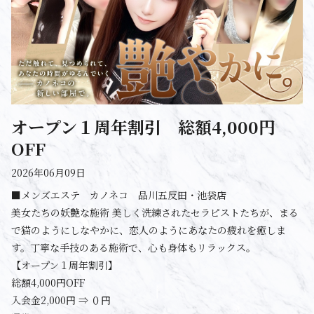
オープン１周年割引 総額4,000円
OFF
2026年06月09日
■メンズエステ カノネコ 品川五反田・池袋店
美女たちの妖艶な施術 美しく洗練されたセラピストたちが、まる
で猫のようにしなやかに、恋人のようにあなたの疲れを癒しま
す。丁寧な手技のある施術で、心も身体もリラックス。
【オープン１周年割引】
総額4,000円OFF
入会金2,000円 ⇒ ０円