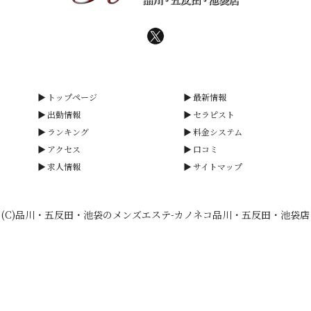
トップページ
最新情報
出勤情報
セラピスト
ランキング
料金システム
アクセス
口コミ
求人情報
サイトマップ
(C)品川・五反田・池袋のメンズエステ-カノネコ品川・五反田・池袋店
smartphone
schedule
calendar_month
heart_plus
電話予約
出勤情報
WEB予約
口コミ