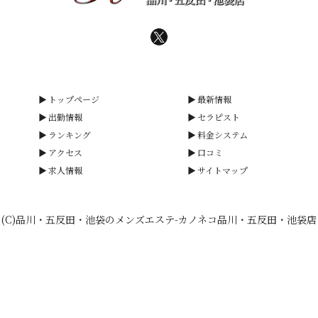
トップページ
最新情報
出勤情報
セラピスト
ランキング
料金システム
アクセス
口コミ
求人情報
サイトマップ
(C)品川・五反田・池袋のメンズエステ-カノネコ品川・五反田・池袋店
smartphone
schedule
calendar_month
heart_plus
電話予約
出勤情報
WEB予約
口コミ