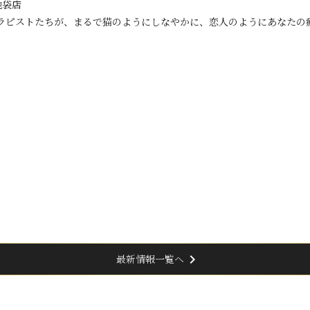
池袋店
セラピストたちが、まるで猫のようにしなやかに、恋人のようにあなたの
chevron_right
最新情報一覧へ