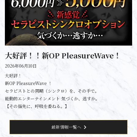
大好評！！新OP PleasureWave！
2026年06月10日
大好評！
新OP PleasureWave ！
セラピストとの同期（シンクロ）を、その手で。
能動的エンターテインメント 気づくか、逃すか。
【その指先に、呼吸を委ねる。】
chevron_right
最新情報一覧へ