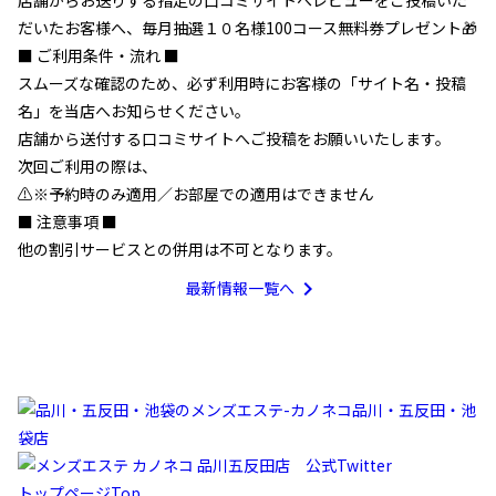
店舗からお送りする指定の口コミサイトへレビューをご投稿いた
だいたお客様へ、毎月抽選１０名様100コース無料券プレゼント🎁
■ ご利用条件・流れ ■
スムーズな確認のため、必ず利用時にお客様の「サイト名・投稿
名」を当店へお知らせください。
店舗から送付する口コミサイトへご投稿をお願いいたします。
次回ご利用の際は、
⚠️※予約時のみ適用／お部屋での適用はできません
■ 注意事項 ■
他の割引サービスとの併用は不可となります。
chevron_right
最新情報一覧へ
トップページ
Top