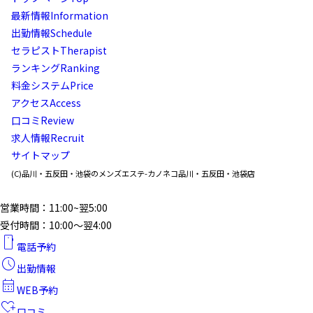
最新情報
Information
出勤情報
Schedule
セラピスト
Therapist
ランキング
Ranking
料金システム
Price
アクセス
Access
口コミ
Review
求人情報
Recruit
サイトマップ
(C)品川・五反田・池袋のメンズエステ-カノネコ品川・五反田・池袋店
営業時間：11:00~翌5:00
受付時間：10:00〜翌4:00
smartphone
電話予約
schedule
出勤情報
calendar_month
WEB予約
heart_plus
口コミ