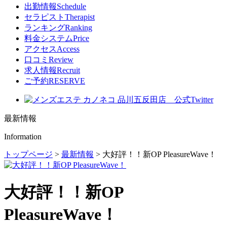
出勤情報
Schedule
セラピスト
Therapist
ランキング
Ranking
料金システム
Price
アクセス
Access
口コミ
Review
求人情報
Recruit
ご予約
RESERVE
最新情報
Information
トップページ
>
最新情報
>
大好評！！新OP PleasureWave！
大好評！！新OP
PleasureWave！