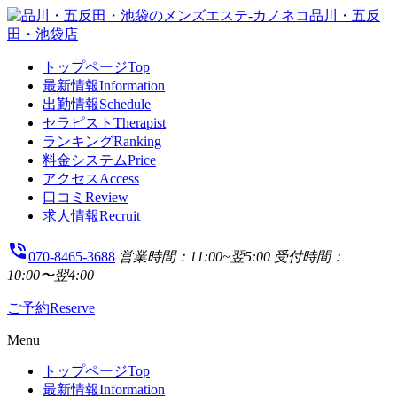
トップページ
Top
最新情報
Information
出勤情報
Schedule
セラピスト
Therapist
ランキング
Ranking
料金システム
Price
アクセス
Access
口コミ
Review
求人情報
Recruit
phone_in_talk
070-8465-3688
営業時間：11:00~翌5:00
受付時間：
10:00〜翌4:00
ご予約
Reserve
Menu
トップページ
Top
最新情報
Information