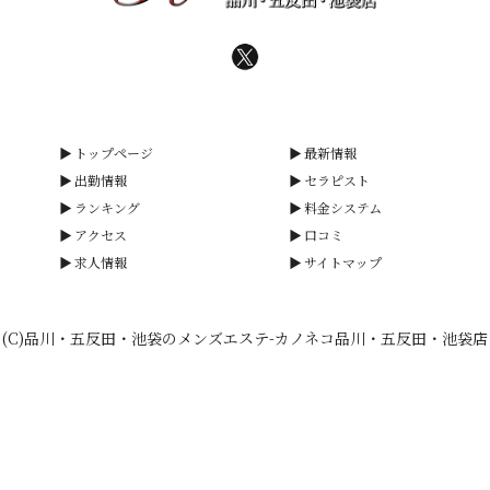
トップページ
最新情報
出勤情報
セラピスト
ランキング
料金システム
アクセス
口コミ
求人情報
サイトマップ
(C)品川・五反田・池袋のメンズエステ-カノネコ品川・五反田・池袋店
smartphone
schedule
calendar_month
heart_plus
電話予約
出勤情報
WEB予約
口コミ