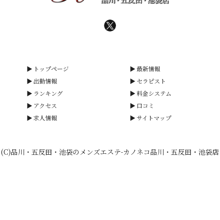
トップページ
最新情報
出勤情報
セラピスト
ランキング
料金システム
アクセス
口コミ
求人情報
サイトマップ
(C)品川・五反田・池袋のメンズエステ-カノネコ品川・五反田・池袋店
smartphone
schedule
calendar_month
heart_plus
電話予約
出勤情報
WEB予約
口コミ