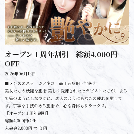
オープン１周年割引 総額4,000円
OFF
2026年06月13日
■メンズエステ カノネコ 品川五反田・池袋店
美女たちの妖艶な施術 美しく洗練されたセラピストたちが、まる
で猫のようにしなやかに、恋人のようにあなたの疲れを癒しま
す。丁寧な手技のある施術で、心も身体もリラックス。
【オープン１周年割引】
総額4,000円OFF
入会金2,000円 ⇒ ０円