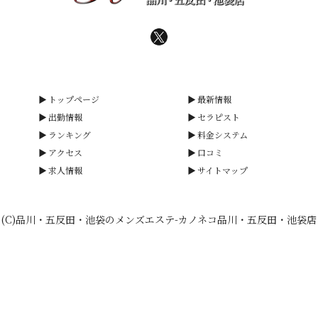
トップページ
最新情報
出勤情報
セラピスト
ランキング
料金システム
アクセス
口コミ
求人情報
サイトマップ
(C)品川・五反田・池袋のメンズエステ-カノネコ品川・五反田・池袋店
smartphone
schedule
calendar_month
heart_plus
LINE予約
電話予約
出勤情報
WEB予約
口コミ