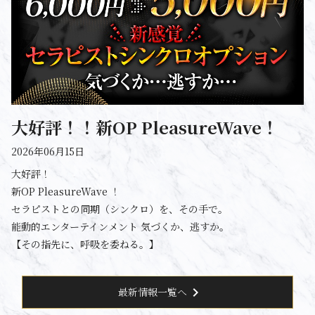
大好評！！新OP PleasureWave！
2026年06月15日
大好評！
新OP PleasureWave ！
セラピストとの同期（シンクロ）を、その手で。
能動的エンターテインメント 気づくか、逃すか。
【その指先に、呼吸を委ねる。】
chevron_right
最新情報一覧へ