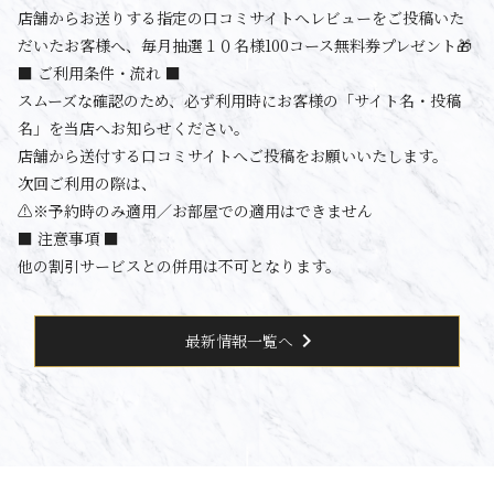
店舗からお送りする指定の口コミサイトへレビューをご投稿いた
だいたお客様へ、毎月抽選１０名様100コース無料券プレゼント🎁
■ ご利用条件・流れ ■
スムーズな確認のため、必ず利用時にお客様の「サイト名・投稿
名」を当店へお知らせください。
店舗から送付する口コミサイトへご投稿をお願いいたします。
次回ご利用の際は、
⚠️※予約時のみ適用／お部屋での適用はできません
■ 注意事項 ■
他の割引サービスとの併用は不可となります。
chevron_right
最新情報一覧へ