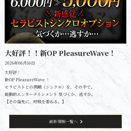
大好評！！新OP PleasureWave！
2026年06月16日
大好評！
新OP PleasureWave ！
セラピストとの同期（シンクロ）を、その手で。
能動的エンターテインメント 気づくか、逃すか。
【その指先に、呼吸を委ねる。】
chevron_right
最新情報一覧へ