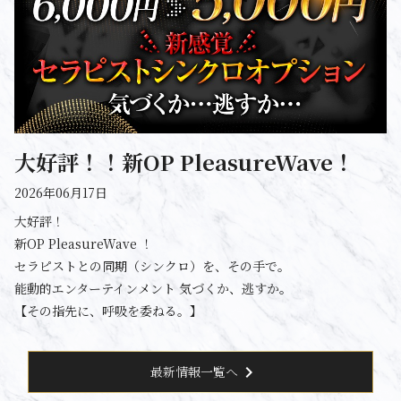
大好評！！新OP PleasureWave！
2026年06月17日
大好評！
新OP PleasureWave ！
セラピストとの同期（シンクロ）を、その手で。
能動的エンターテインメント 気づくか、逃すか。
【その指先に、呼吸を委ねる。】
chevron_right
最新情報一覧へ