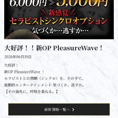
大好評！！新OP PleasureWave！
2026年06月19日
大好評！
新OP PleasureWave ！
セラピストとの同期（シンクロ）を、その手で。
能動的エンターテインメント 気づくか、逃すか。
【その指先に、呼吸を委ねる。】
chevron_right
最新情報一覧へ