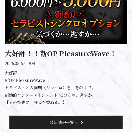
大好評！！新OP PleasureWave！
2026年06月19日
大好評！
新OP PleasureWave ！
セラピストとの同期（シンクロ）を、その手で。
能動的エンターテインメント 気づくか、逃すか。
【その指先に、呼吸を委ねる。】
chevron_right
最新情報一覧へ