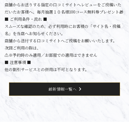
店舗からお送りする指定の口コミサイトへレビューをご投稿いた
だいたお客様へ、毎月抽選１０名様100コース無料券プレゼント🎁
■ ご利用条件・流れ ■
スムーズな確認のため、必ず利用時にお客様の「サイト名・投稿
名」を当店へお知らせください。
店舗から送付する口コミサイトへご投稿をお願いいたします。
次回ご利用の際は、
⚠️※予約時のみ適用／お部屋での適用はできません
■ 注意事項 ■
他の割引サービスとの併用は不可となります。
chevron_right
最新情報一覧へ