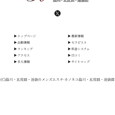
トップページ
最新情報
出勤情報
セラピスト
ランキング
料金システム
アクセス
口コミ
求人情報
サイトマップ
(C)品川・五反田・池袋のメンズエステ-カノネコ品川・五反田・池袋店
smartphone
schedule
calendar_month
heart_plus
電話予約
出勤情報
WEB予約
口コミ