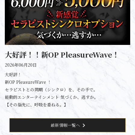
大好評！！新OP PleasureWave！
2026年06月20日
大好評！
新OP PleasureWave ！
セラピストとの同期（シンクロ）を、その手で。
能動的エンターテインメント 気づくか、逃すか。
【その指先に、呼吸を委ねる。】
chevron_right
最新情報一覧へ