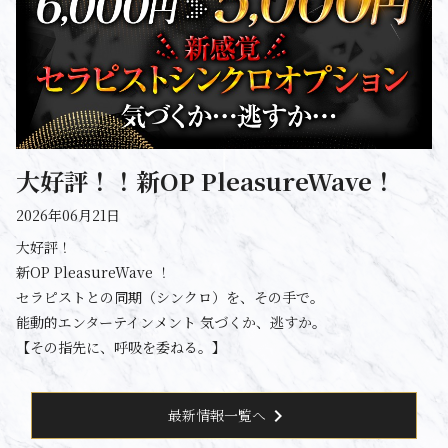
大好評！！新OP PleasureWave！
2026年06月21日
大好評！
新OP PleasureWave ！
セラピストとの同期（シンクロ）を、その手で。
能動的エンターテインメント 気づくか、逃すか。
【その指先に、呼吸を委ねる。】
chevron_right
最新情報一覧へ