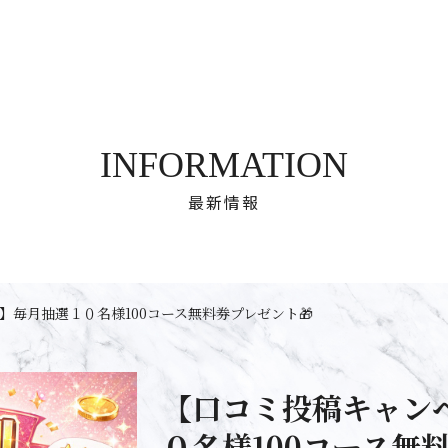
INFORMATION
最新情報
】毎月抽選１０名様100コース無料券プレゼント🎁
【口コミ投稿キャン
０名様100コース無