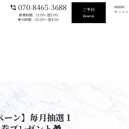
070-8465-3688
phone_in_talk
ご予約
Men
営業時間：11:00~翌5:00
Reserve
受付時間：10:00〜翌4:00
ペーン】毎月抽選１
料券プレゼント🎁