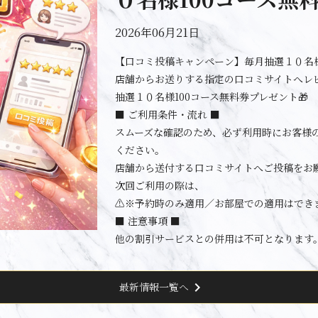
2026年06月21日
【口コミ投稿キャンペーン】毎月抽選１０名様
店舗からお送りする指定の口コミサイトへレ
抽選１０名様100コース無料券プレゼント🎁
■ ご利用条件・流れ ■
スムーズな確認のため、必ず利用時にお客様
ください。
店舗から送付する口コミサイトへご投稿をお
次回ご利用の際は、
⚠️※予約時のみ適用／お部屋での適用はでき
■ 注意事項 ■
他の割引サービスとの併用は不可となります
chevron_right
最新情報一覧へ