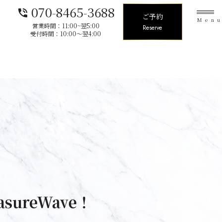
070-8465-3688
phone_in_talk
ご予約
Men
営業時間：11:00~翌5:00
Reserve
受付時間：10:00〜翌4:00
sureWave！