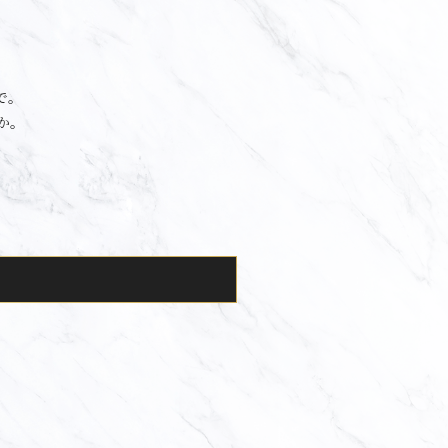
で。
か。