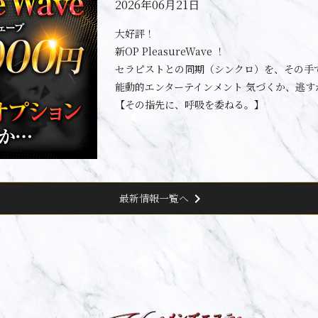
2026年06月21日
大好評！
新OP PleasureWave ！
セラピストとの同期（シンクロ）を、その手
能動的エンターテインメント 気づくか、逃す
【その指先に、呼吸を委ねる。】
chevron_right
最新情報一覧へ