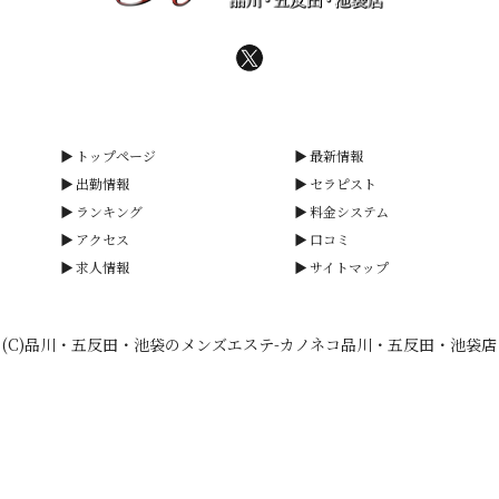
トップページ
最新情報
出勤情報
セラピスト
ランキング
料金システム
アクセス
口コミ
求人情報
サイトマップ
(C)品川・五反田・池袋のメンズエステ-カノネコ品川・五反田・池袋店
smartphone
schedule
calendar_month
heart_plus
電話予約
出勤情報
WEB予約
口コミ