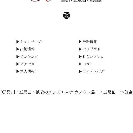
トップページ
最新情報
出勤情報
セラピスト
ランキング
料金システム
アクセス
口コミ
求人情報
サイトマップ
(C)品川・五反田・池袋のメンズエステ-カノネコ品川・五反田・池袋店
smartphone
schedule
calendar_month
heart_plus
LINE予約
電話予約
出勤情報
WEB予約
口コミ