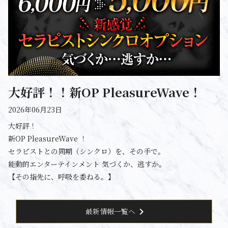
大好評！！新OP PleasureWave！
2026年06月23日
大好評！
新OP PleasureWave ！
セラピストとの同期（シンクロ）を、その手で。
能動的エンターテインメント 気づくか、逃すか。
【その指先に、呼吸を委ねる。】
chevron_right
最新情報一覧へ