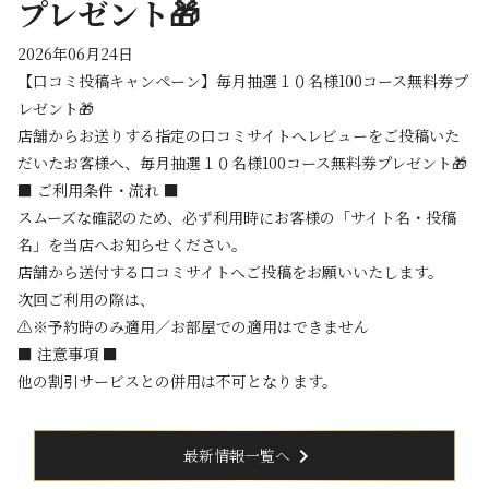
プレゼント🎁
2026年06月24日
【口コミ投稿キャンペーン】毎月抽選１０名様100コース無料券プ
レゼント🎁
店舗からお送りする指定の口コミサイトへレビューをご投稿いた
だいたお客様へ、毎月抽選１０名様100コース無料券プレゼント🎁
■ ご利用条件・流れ ■
スムーズな確認のため、必ず利用時にお客様の「サイト名・投稿
名」を当店へお知らせください。
店舗から送付する口コミサイトへご投稿をお願いいたします。
次回ご利用の際は、
⚠️※予約時のみ適用／お部屋での適用はできません
■ 注意事項 ■
他の割引サービスとの併用は不可となります。
chevron_right
最新情報一覧へ