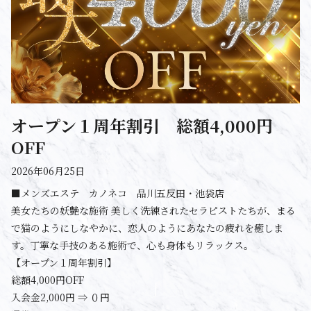
オープン１周年割引 総額4,000円
OFF
2026年06月25日
■メンズエステ カノネコ 品川五反田・池袋店
美女たちの妖艶な施術 美しく洗練されたセラピストたちが、まる
で猫のようにしなやかに、恋人のようにあなたの疲れを癒しま
す。丁寧な手技のある施術で、心も身体もリラックス。
【オープン１周年割引】
smartphone
schedule
calendar_month
heart_plus
総額4,000円OFF
電話予約
出勤情報
WEB予約
口コミ
入会金2,000円 ⇒ ０円