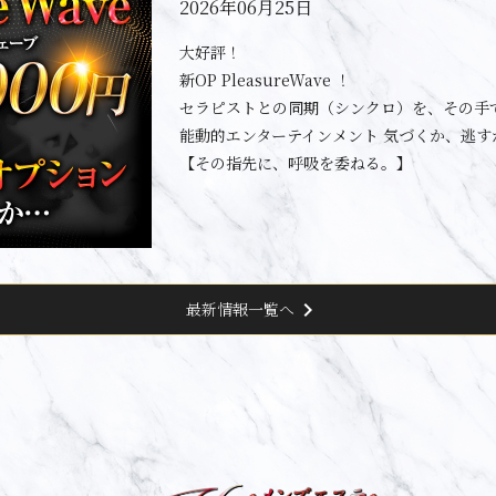
2026年06月25日
大好評！
新OP PleasureWave ！
セラピストとの同期（シンクロ）を、その手
能動的エンターテインメント 気づくか、逃す
【その指先に、呼吸を委ねる。】
chevron_right
最新情報一覧へ