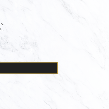
で。
か。