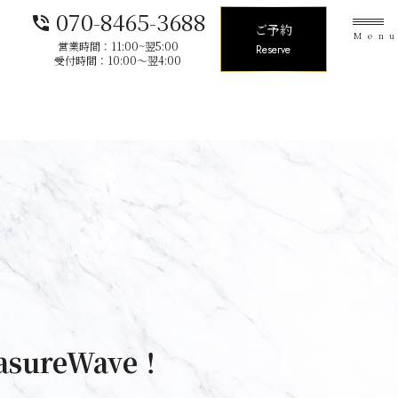
070-8465-3688
phone_in_talk
ご予約
Men
営業時間：11:00~翌5:00
Reserve
受付時間：10:00〜翌4:00
sureWave！