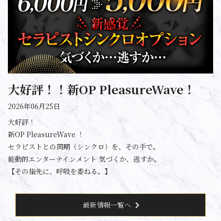
大好評！！新OP PleasureWave！
2026年06月25日
大好評！
新OP PleasureWave ！
セラピストとの同期（シンクロ）を、その手で。
能動的エンターテインメント 気づくか、逃すか。
【その指先に、呼吸を委ねる。】
chevron_right
最新情報一覧へ