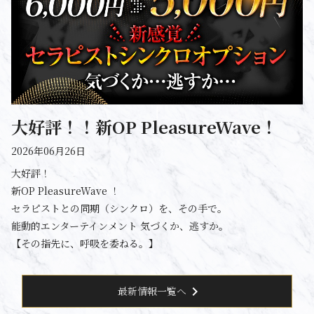
大好評！！新OP PleasureWave！
2026年06月26日
大好評！
新OP PleasureWave ！
セラピストとの同期（シンクロ）を、その手で。
能動的エンターテインメント 気づくか、逃すか。
【その指先に、呼吸を委ねる。】
chevron_right
最新情報一覧へ