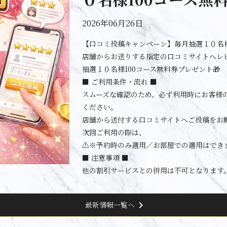
2026年06月26日
【口コミ投稿キャンペーン】毎月抽選１０名様
店舗からお送りする指定の口コミサイトへレ
抽選１０名様100コース無料券プレゼント🎁
■ ご利用条件・流れ ■
スムーズな確認のため、必ず利用時にお客様
ください。
店舗から送付する口コミサイトへご投稿をお
次回ご利用の際は、
⚠️※予約時のみ適用／お部屋での適用はでき
■ 注意事項 ■
他の割引サービスとの併用は不可となります
chevron_right
最新情報一覧へ