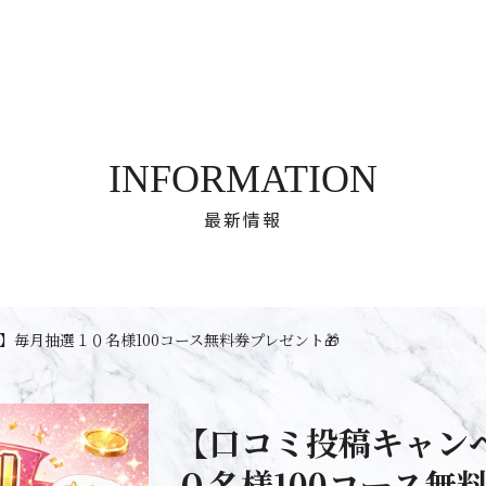
INFORMATION
最新情報
】毎月抽選１０名様100コース無料券プレゼント🎁
【口コミ投稿キャン
０名様100コース無