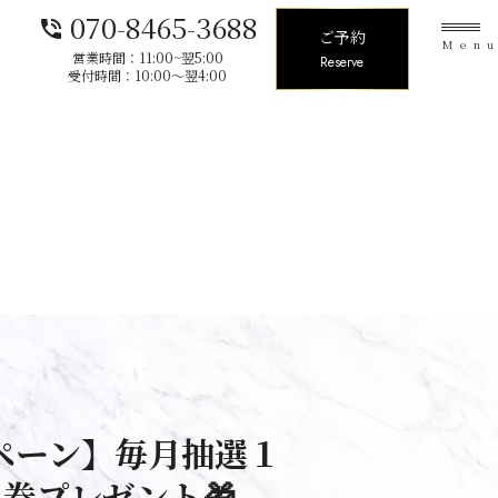
070-8465-3688
phone_in_talk
ご予約
Men
営業時間：11:00~翌5:00
Reserve
受付時間：10:00〜翌4:00
ペーン】毎月抽選１
料券プレゼント🎁