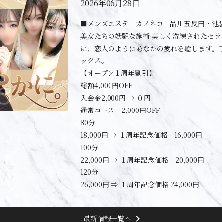
2026年06月28日
■メンズエステ カノネコ 品川五反田・池
美女たちの妖艶な施術 美しく洗練されたセ
に、恋人のようにあなたの疲れを癒します。
ックス。
【オープン１周年割引】
総額4,000円OFF
入会金2,000円 ⇒ ０円
通常コース 2,000円OFF
80分
18,000円 ⇒ １周年記念価格 16,000円
100分
22,000円 ⇒ １周年記念価格 20,000円
120分
26,000円 ⇒ １周年記念価格 24,000円
chevron_right
最新情報一覧へ