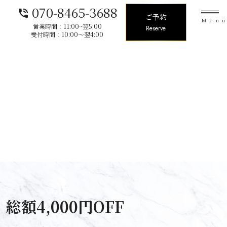
070-8465-3688
phone_in_talk
ご予約
Men
営業時間：11:00~翌5:00
Reserve
受付時間：10:00〜翌4:00
額4,000円OFF