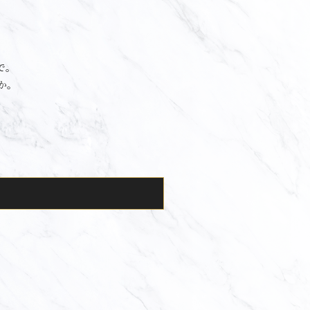
で。
か。