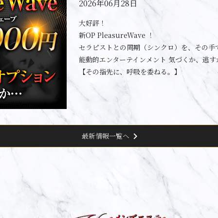
2026年06月28日
大好評！
新OP PleasureWave ！
セラピストとの同期（シンクロ）を、その手
能動的エンターテインメント 気づくか、逃す
【その指先に、呼吸を委ねる。】
chevron_right
最新情報一覧へ