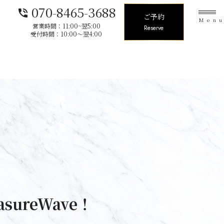
070-8465-3688
phone_in_talk
ご予約
Men
営業時間：11:00~翌5:00
Reserve
受付時間：10:00〜翌4:00
sureWave！