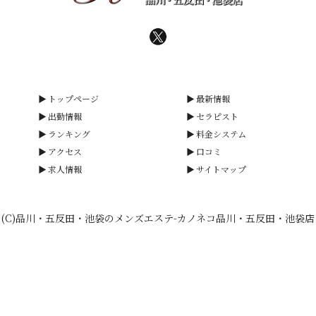
トップページ
最新情報
出勤情報
セラピスト
ランキング
料金システム
アクセス
口コミ
求人情報
サイトマップ
(C)品川・五反田・池袋のメンズエステ-カノネコ品川・五反田・池袋店
smartphone
schedule
calendar_month
heart_plus
LINE予約
電話予約
出勤情報
WEB予約
口コミ