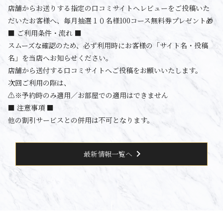
店舗からお送りする指定の口コミサイトへレビューをご投稿いた
だいたお客様へ、毎月抽選１０名様100コース無料券プレゼント🎁
■ ご利用条件・流れ ■
スムーズな確認のため、必ず利用時にお客様の「サイト名・投稿
名」を当店へお知らせください。
店舗から送付する口コミサイトへご投稿をお願いいたします。
次回ご利用の際は、
⚠️※予約時のみ適用／お部屋での適用はできません
■ 注意事項 ■
他の割引サービスとの併用は不可となります。
chevron_right
最新情報一覧へ