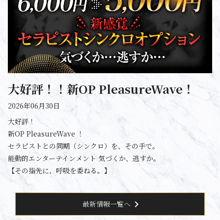
大好評！！新OP PleasureWave！
2026年06月30日
大好評！
新OP PleasureWave ！
セラピストとの同期（シンクロ）を、その手で。
能動的エンターテインメント 気づくか、逃すか。
【その指先に、呼吸を委ねる。】
chevron_right
最新情報一覧へ