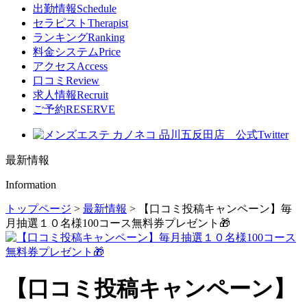
出勤情報
Schedule
セラピスト
Therapist
ランキング
Ranking
料金システム
Price
アクセス
Access
口コミ
Review
求人情報
Recruit
ご予約
RESERVE
最新情報
Information
トップページ
>
最新情報
>
【口コミ投稿キャンペーン】毎
月抽選１０名様100コース無料券プレゼント🎁
【口コミ投稿キャンペーン】