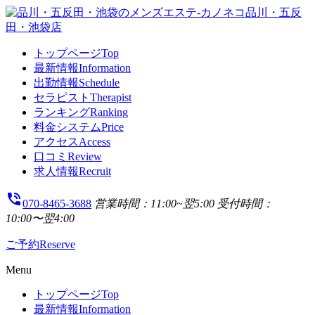
トップページ
Top
最新情報
Information
出勤情報
Schedule
セラピスト
Therapist
ランキング
Ranking
料金システム
Price
アクセス
Access
口コミ
Review
求人情報
Recruit
phone_in_talk
070-8465-3688
営業時間：11:00~翌5:00
受付時間：
10:00〜翌4:00
ご予約
Reserve
Menu
トップページ
Top
最新情報
Information