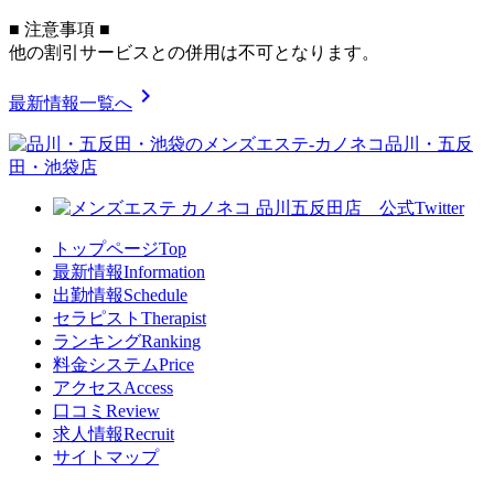
■ 注意事項 ■
他の割引サービスとの併用は不可となります。
chevron_right
最新情報一覧へ
トップページ
Top
最新情報
Information
出勤情報
Schedule
セラピスト
Therapist
ランキング
Ranking
料金システム
Price
アクセス
Access
口コミ
Review
求人情報
Recruit
サイトマップ