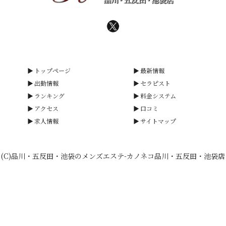
トップページ
最新情報
出勤情報
セラピスト
ランキング
料金システム
アクセス
口コミ
求人情報
サイトマップ
(C)品川・五反田・池袋のメンズエステ-カノネコ品川・五反田・池袋店
smartphone
schedule
calendar_month
heart_plus
LINE予約
電話予約
出勤情報
WEB予約
口コミ