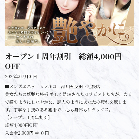
オープン１周年割引 総額4,000円
OFF
2026年07月01日
■メンズエステ カノネコ 品川五反田・池袋店
美女たちの妖艶な施術 美しく洗練されたセラピストたちが、まる
で猫のようにしなやかに、恋人のようにあなたの疲れを癒しま
す。丁寧な手技のある施術で、心も身体もリラックス。
【オープン１周年割引】
総額4,000円OFF
入会金2,000円 ⇒ ０円