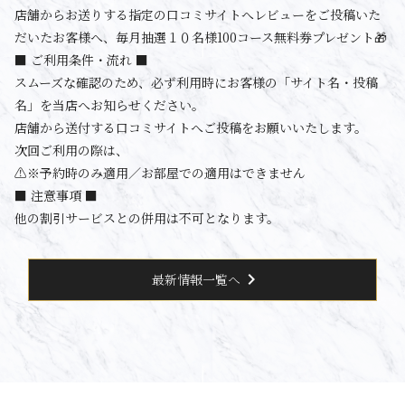
店舗からお送りする指定の口コミサイトへレビューをご投稿いた
だいたお客様へ、毎月抽選１０名様100コース無料券プレゼント🎁
■ ご利用条件・流れ ■
スムーズな確認のため、必ず利用時にお客様の「サイト名・投稿
名」を当店へお知らせください。
店舗から送付する口コミサイトへご投稿をお願いいたします。
次回ご利用の際は、
⚠️※予約時のみ適用／お部屋での適用はできません
■ 注意事項 ■
他の割引サービスとの併用は不可となります。
chevron_right
最新情報一覧へ