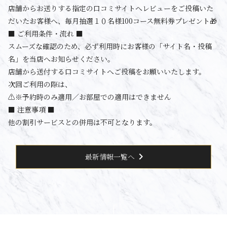
店舗からお送りする指定の口コミサイトへレビューをご投稿いた
だいたお客様へ、毎月抽選１０名様100コース無料券プレゼント🎁
■ ご利用条件・流れ ■
スムーズな確認のため、必ず利用時にお客様の「サイト名・投稿
名」を当店へお知らせください。
店舗から送付する口コミサイトへご投稿をお願いいたします。
次回ご利用の際は、
⚠️※予約時のみ適用／お部屋での適用はできません
■ 注意事項 ■
他の割引サービスとの併用は不可となります。
chevron_right
最新情報一覧へ