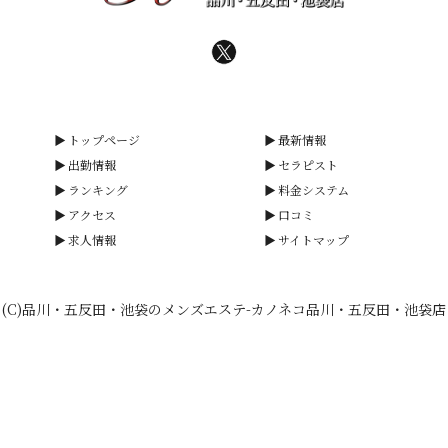
トップページ
最新情報
出勤情報
セラピスト
ランキング
料金システム
アクセス
口コミ
求人情報
サイトマップ
(C)品川・五反田・池袋のメンズエステ-カノネコ品川・五反田・池袋店
smartphone
schedule
calendar_month
heart_plus
電話予約
出勤情報
WEB予約
口コミ