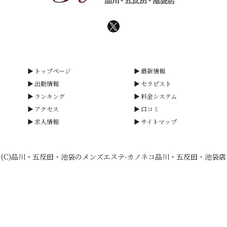
トップページ
最新情報
出勤情報
セラピスト
ランキング
料金システム
アクセス
口コミ
求人情報
サイトマップ
(C)品川・五反田・池袋のメンズエステ-カノネコ品川・五反田・池袋店
smartphone
schedule
calendar_month
heart_plus
電話予約
出勤情報
WEB予約
口コミ