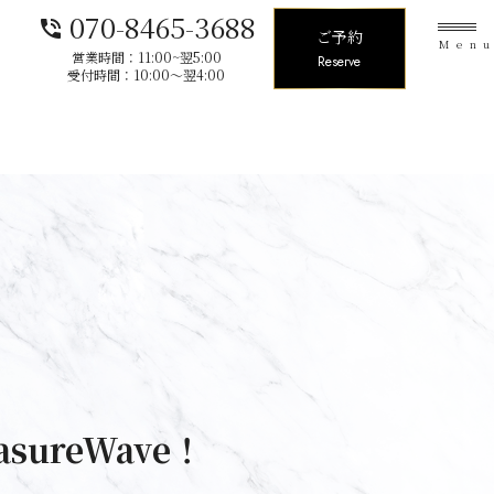
070-8465-3688
phone_in_talk
ご予約
Men
営業時間：11:00~翌5:00
Reserve
受付時間：10:00〜翌4:00
sureWave！