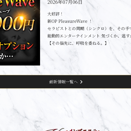
2026年07月06日
大好評！
新OP PleasureWave ！
セラピストとの同期（シンクロ）を、その手
能動的エンターテインメント 気づくか、逃す
【その指先に、呼吸を委ねる。】
chevron_right
最新情報一覧へ