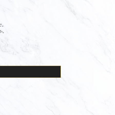
で。
か。