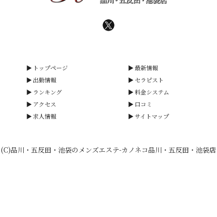
トップページ
最新情報
出勤情報
セラピスト
ランキング
料金システム
アクセス
口コミ
求人情報
サイトマップ
(C)品川・五反田・池袋のメンズエステ-カノネコ品川・五反田・池袋店
smartphone
schedule
calendar_month
heart_plus
電話予約
出勤情報
WEB予約
口コミ