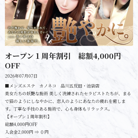
オープン１周年割引 総額4,000円
OFF
2026年07月07日
■メンズエステ カノネコ 品川五反田・池袋店
美女たちの妖艶な施術 美しく洗練されたセラピストたちが、まる
で猫のようにしなやかに、恋人のようにあなたの疲れを癒しま
す。丁寧な手技のある施術で、心も身体もリラックス。
【オープン１周年割引】
総額4,000円OFF
入会金2,000円 ⇒ ０円