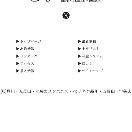
トップページ
最新情報
出勤情報
セラピスト
ランキング
料金システム
アクセス
口コミ
求人情報
サイトマップ
(C)品川・五反田・池袋のメンズエステ-カノネコ品川・五反田・池袋店
smartphone
schedule
calendar_month
heart_plus
電話予約
出勤情報
WEB予約
口コミ