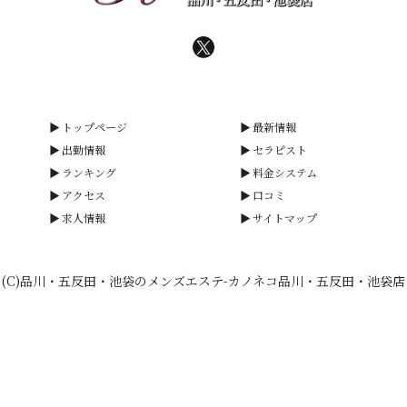
トップページ
最新情報
出勤情報
セラピスト
ランキング
料金システム
アクセス
口コミ
求人情報
サイトマップ
(C)品川・五反田・池袋のメンズエステ-カノネコ品川・五反田・池袋店
smartphone
schedule
calendar_month
heart_plus
LINE予約
電話予約
出勤情報
WEB予約
口コミ