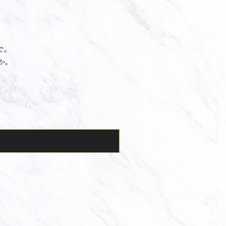
で。
か。