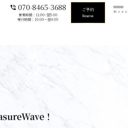
070-8465-3688
phone_in_talk
ご予約
Men
営業時間：11:00~翌5:00
Reserve
受付時間：10:00〜翌4:00
sureWave！