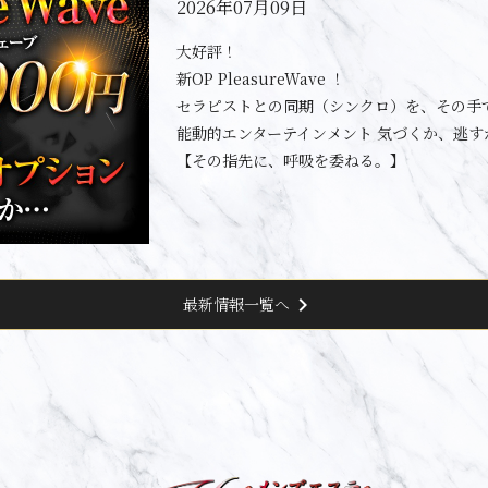
2026年07月09日
大好評！
新OP PleasureWave ！
セラピストとの同期（シンクロ）を、その手
能動的エンターテインメント 気づくか、逃す
【その指先に、呼吸を委ねる。】
chevron_right
最新情報一覧へ