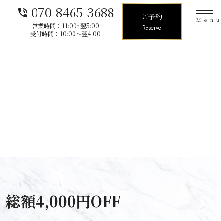
070-8465-3688
phone_in_talk
ご予約
Men
営業時間：11:00~翌5:00
Reserve
受付時間：10:00〜翌4:00
額4,000円OFF