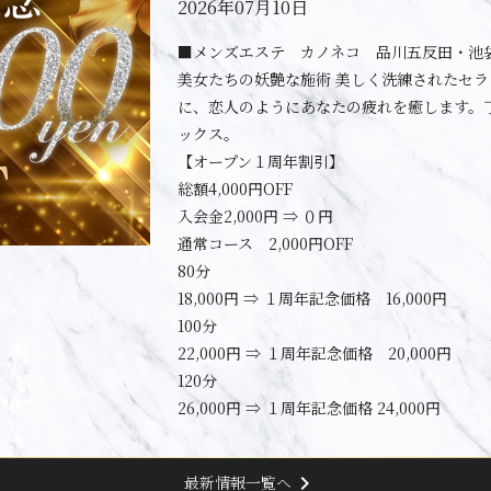
2026年07月10日
■メンズエステ カノネコ 品川五反田・池
美女たちの妖艶な施術 美しく洗練されたセ
に、恋人のようにあなたの疲れを癒します。
ックス。
【オープン１周年割引】
総額4,000円OFF
入会金2,000円 ⇒ ０円
通常コース 2,000円OFF
80分
18,000円 ⇒ １周年記念価格 16,000円
100分
22,000円 ⇒ １周年記念価格 20,000円
120分
26,000円 ⇒ １周年記念価格 24,000円
chevron_right
最新情報一覧へ