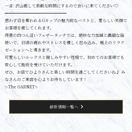
一言: 沢山癒して素敵な時間にするので会いに来てください♡
━━━━━━━━━━━━━━━
思わず目を奪われるGカップの魅力的なバストと、愛らしい笑顔で
お客様を癒してくれます。
得意の四つん這いフェザータッチでは、絶妙な力加減と繊細な指
使いで、日頃の疲れやストレスを優しく包み込み、極上のリラク
ゼーションへと導きます。
可愛らしいルックスと親しみやすい性格で、初めてのお客様でも
安心して施術を受けていただけます。
ぜひ、お店でひよりさんと楽しい時間を過ごしてくださいね♪ み
なさんのご来店を心よりお待ちしています！
✨The GARNET✨
chevron_right
最新情報一覧へ