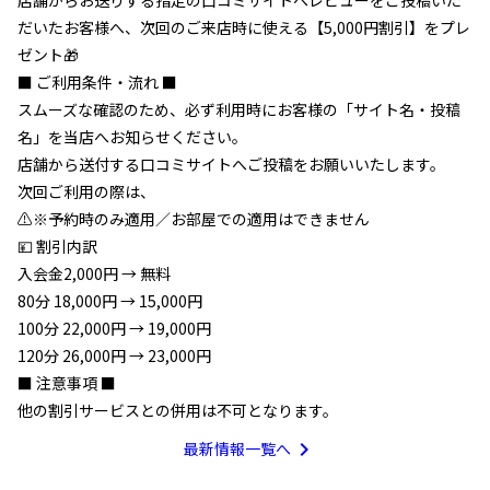
店舗からお送りする指定の口コミサイトへレビューをご投稿いた
だいたお客様へ、次回のご来店時に使える【5,000円割引】をプレ
ゼント🎁
■ ご利用条件・流れ ■
スムーズな確認のため、必ず利用時にお客様の「サイト名・投稿
名」を当店へお知らせください。
店舗から送付する口コミサイトへご投稿をお願いいたします。
次回ご利用の際は、
⚠️※予約時のみ適用／お部屋での適用はできません
💴 割引内訳
入会金2,000円 → 無料
80分 18,000円 → 15,000円
100分 22,000円 → 19,000円
120分 26,000円 → 23,000円
■ 注意事項 ■
他の割引サービスとの併用は不可となります。
chevron_right
最新情報一覧へ